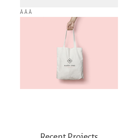
Â Â Â
Recent Projects